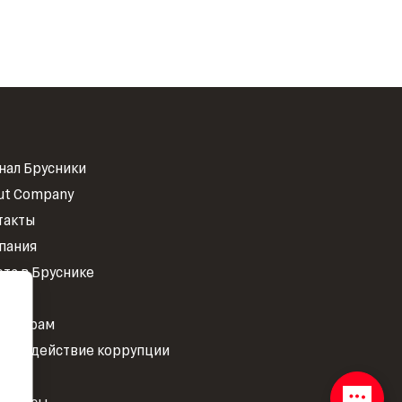
нал Брусники
ut Company
такты
пания
ота в Бруснике
ости
есторам
тиводействие коррупции
ОКР
 прессы