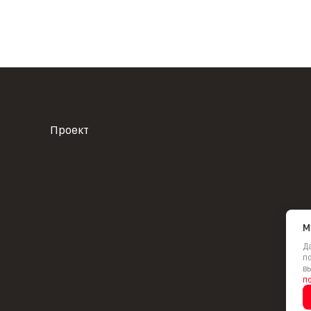
Проект
М
Да
по
вы
п