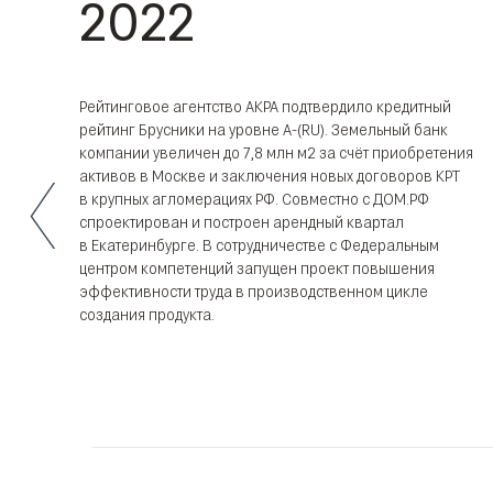
2022
Рейтинговое агентство АКРА подтвердило кредитный
рейтинг Брусники на уровне А-(RU). Земельный банк
ии
компании увеличен до 7,8 млн м2 за счёт приобретения
уска
активов в Москве и заключения новых договоров КРТ
в крупных агломерациях РФ. Совместно с ДОМ.РФ
чен
спроектирован и построен арендный квартал
в Екатеринбурге. В сотрудничестве с Федеральным
центром компетенций запущен проект повышения
эффективности труда в производственном цикле
создания продукта.