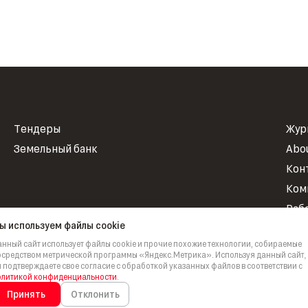
Тендеры
Жур
Земельный банк
Abo
Кон
Ком
Раб
ы используем файлы cookie
Нов
нный сайт использует файлы cookie и прочие похожие технологии, собираемые
Инв
средством метрической программы «Яндекс.Метрика». Используя данный сайт,
 подтверждаете свое согласие с обработкой указанных файлов в соответствии с
Про
олитикой конфиденциальности
.
НИ
Принять
Отклонить
Для