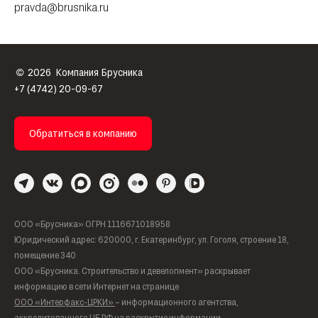
pravda@brusnika.ru
2026
Компания Брусника
©
+7 (4742) 20-09-67
Обратиться в компанию
ООО «Брусника» ОГРН 1116671018958
Юридический адрес: 620000, г. Екатеринбург, ул. Гоголя, строение 18,
помещение 340
ООО «Брусника. Строительство и девелопмент» раскрывает
информацию в сети Интернет на странице
ООО «Интерфакс-ЦРКИ»
– информационного агентства,
аккредитованного ЦБ РФ на раскрытие информации.