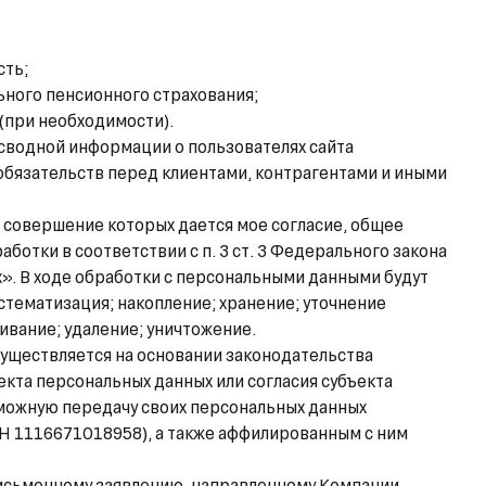
сть;
ьного пенсионного страхования;
(при необходимости).
сводной информации о пользователях сайта
обязательств перед клиентами, контрагентами и иными
 совершение которых дается мое согласие, общее
отки в соответствии с п. 3 ст. 3 Федерального закона
х». В ходе обработки с персональными данными будут
стематизация; накопление; хранение; уточнение
ивание; удаление; уничтожение.
уществляется на основании законодательства
екта персональных данных или согласия субъекта
зможную передачу своих персональных данных
 1116671018958), а также аффилированным с ним
письменному заявлению, направленному Компании