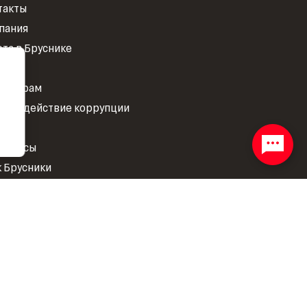
такты
пания
ота в Бруснике
ости
есторам
тиводействие коррупции
ОКР
 прессы
к Брусники
нд Брусники
сника. Вещь
Обратиться в компанию