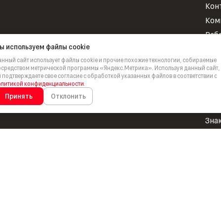
Кон
Ком
Раб
ы используем файлы cookie
Нов
нный сайт использует файлы cookie и прочие похожие технологии, собираемые
Инв
средством метрической программы «Яндекс.Метрика». Используя данный сайт,
 подтверждаете свое согласие с обработкой указанных файлов в соответствии с
Про
олитикой конфиденциальности
.
НИ
Принять
Отклонить
Для
Зна
Бре
Бру
+7 (4742) 20-09-67