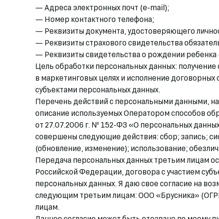
— Адреса электронных почт (e-mail);
— Номер контактного телефона;
— Реквизиты документа, удостоверяющего лично
— Реквизиты страхового свидетельства обязател
— Реквизиты свидетельства о рождении ребенка 
Цель обработки персональных данных: получение 
в маркетинговых целях и исполнение договорных 
субъектами персональных данных.
Перечень действий с персональными данными, на
описание используемых Оператором способов обраб
от 27.07.2006 г. № 152-ФЗ «О персональных данны
совершены следующие действия: сбор; запись; си
(обновление, изменение); использование; обезлич
Передача персональных данных третьим лицам ос
Российской Федерации, договора с участием субъ
персональных данных. Я даю свое согласие на во
следующим третьим лицам: ООО «Брусника» (ОГРН
лицам.
Данное согласие может быть отозвано по моему 