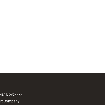
нал Брусники
ut Company