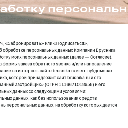
работку персональ
ку», «Забронировать» или «Подписаться»,
об обработке персональных данных Компании Брусника
ботку моих персональных данных (далее — Согласие).
а формы заказа обратного звонка и/или направление
ние на интернет-сайте brusnika.ru и его субдоменах.
ка, которой принадлежит сайт brusnika.ru и его
ванный застройщик» (ОГРН 1116671018958) и его
льных данных со следующими условиями:
льных данных, как без использования средств
ень персональных данных, на обработку которых дается