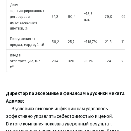
Доля
зарегистрированных
+13,8
договоров с
74,2
60,4
79,0
65,7
п.п.
использованием
ипотеки, %
Поступления от
56,2
25,7
+118,7%
21,3
11,2
продаж, млрд рублей
Ввод в
эксплуатацию, тыс.
294
320
-8,1%
124
205
м²
Директор по экономике и финансам Брусники Никита
Адамов:
— В условиях высокой инфляции нам удавалось
эффективно управлять себестоимостью и ценой.
В итоге компания показала уверенный результат.