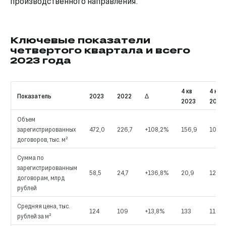
производственного направления.
Ключевые показатели
четвертого квартала и всего
2023 года
4 кв
4 кв
Показатель
2023
2022
Δ
2023
2022
Объем
зарегистрированных
472,0
226,7
+108,2%
156,9
108,5
договоров, тыс. м²
Сумма по
зарегистрированным
58,5
24,7
+136,8%
20,9
12,2
договорам, млрд
рублей
Средняя цена, тыс.
124
109
+13,8%
133
112
рублей за м²