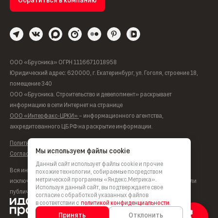
ООО «Брусника» ОГРН 1116671018958
Юридический адрес: 620000, г. Екатеринбург, ул. Гоголя, строение 18,
помещение 340
ООО «Брусника. Строительство и девелопмент» раскрывает
информацию в сети Интернет на странице
ООО «Интерфакс-ЦРКИ»
– информационного агентства,
аккредитованного ЦБ РФ на раскрытие информации.
Политика обработки персональных данных
Мы используем файлы cookie
Согласие на обработку персональных данных
Данный сайт использует файлы cookie и прочие
Вся информация, представленная на данном сайте, носит
похожие технологии, собираемые посредством
метрической программы «Яндекс.Метрика».
исключительно информационный характер, не является офертой или
Используя данный сайт, вы подтверждаете свое
публичной офертой согласно ст. 435, п. 2 ст. 437 ГК РФ.
согласие с обработкой указанных файлов
в соответствии с
политикой конфиденциальности
.
Принять
Отклонить