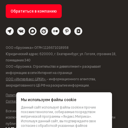
Обратиться в компанию
ООО «Брусника» ОГРН 1116671018958
Юридический адрес: 620000, г. Екатеринбург, ул. Гоголя, строение 18,
помещение 340
ООО «Брусника. Строительство и девелопмент» раскрывает
информацию в сети Интернет на странице
ООО «Интерфакс-ЦРКИ»
– информационного агентства,
аккредитованного ЦБ РФ на раскрытие информации.
Политика обработки персональных данных
Мы используем файлы cookie
Согласие на обработку персональных данных
Данный сайт использует файлы cookie и прочие
Вся информация, представленная на данном сайте, носит
похожие технологии, собираемые посредством
метрической программы «Яндекс.Метрика».
исключительно информационный характер, не является офертой или
Используя данный сайт, вы подтверждаете свое
публичной офертой согласно ст. 435, п. 2 ст. 437 ГК РФ.
согласие с обработкой указанных файлов